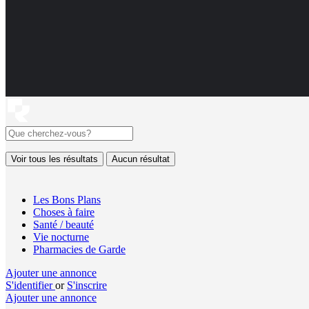
Voir tous les résultats
Aucun résultat
Les Bons Plans
Choses à faire
Santé / beauté
Vie nocturne
Pharmacies de Garde
Ajouter une annonce
S'identifier
or
S'inscrire
Ajouter une annonce