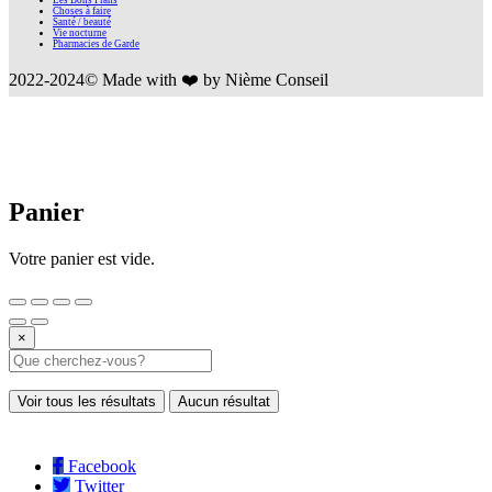
Les Bons Plans
Choses à faire
Santé / beauté
Vie nocturne
Pharmacies de Garde
2022-2024© Made with ❤️ by Nième Conseil
Panier
Votre panier est vide.
×
Voir tous les résultats
Aucun résultat
Facebook
Twitter