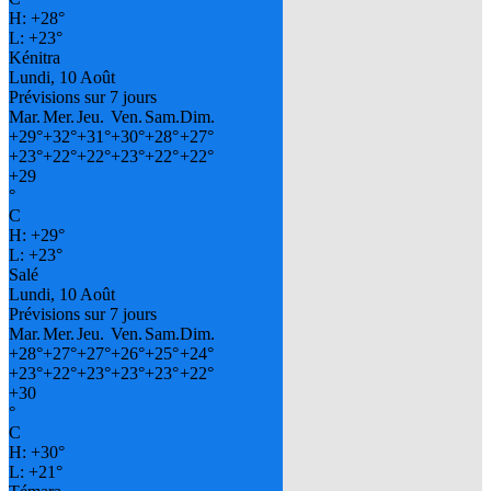
H:
+
28°
L:
+
23°
Kénitra
Lundi, 10 Août
Prévisions sur 7 jours
Mar.
Mer.
Jeu.
Ven.
Sam.
Dim.
+
29°
+
32°
+
31°
+
30°
+
28°
+
27°
+
23°
+
22°
+
22°
+
23°
+
22°
+
22°
+
29
°
C
H:
+
29°
L:
+
23°
Salé
Lundi, 10 Août
Prévisions sur 7 jours
Mar.
Mer.
Jeu.
Ven.
Sam.
Dim.
+
28°
+
27°
+
27°
+
26°
+
25°
+
24°
+
23°
+
22°
+
23°
+
23°
+
23°
+
22°
+
30
°
C
H:
+
30°
L:
+
21°