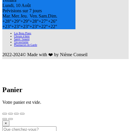
Témara
Lundi, 10 Août
Prévisions sur 7 jours
Mar.
Mer.
Jeu.
Ven.
Sam.
Dim.
+
28°
+
29°
+
29°
+
28°
+
27°
+
26°
+
23°
+
23°
+
23°
+
23°
+
22°
+
22°
Les Bons Plans
Choses à faire
Santé / beauté
Vie nocturne
Pharmacies de Garde
2022-2024© Made with ❤️ by Nième Conseil
Panier
Votre panier est vide.
×