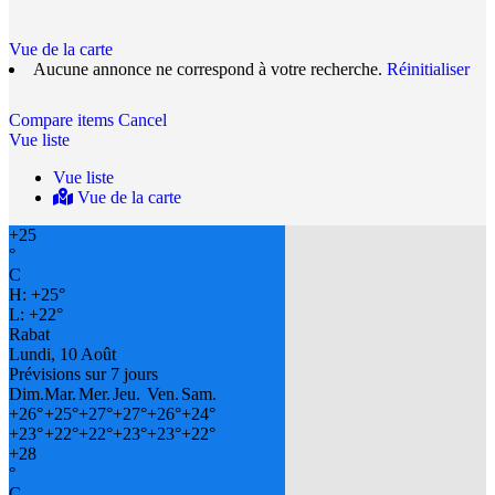
Vue de la carte
Aucune annonce ne correspond à votre recherche.
Réinitialiser
Compare items
Cancel
Vue liste
Vue liste
Vue de la carte
+
25
°
C
H:
+
25°
L:
+
22°
Rabat
Lundi, 10 Août
Prévisions sur 7 jours
Dim.
Mar.
Mer.
Jeu.
Ven.
Sam.
+
26°
+
25°
+
27°
+
27°
+
26°
+
24°
+
23°
+
22°
+
22°
+
23°
+
23°
+
22°
+
28
°
C