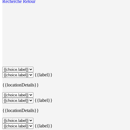
Recherche
Retour
{{label}}
{{locationDetails}}
{{label}}
{{locationDetails}}
{{label}}