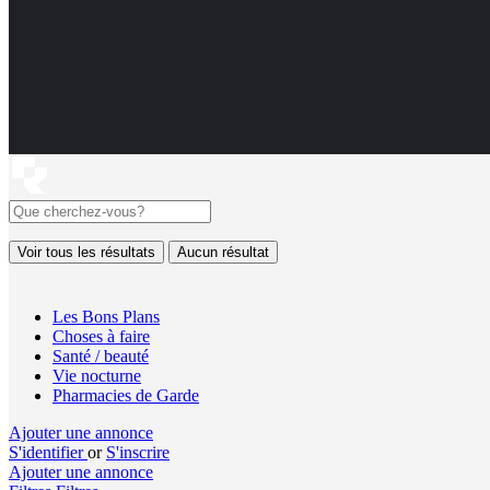
Voir tous les résultats
Aucun résultat
Les Bons Plans
Choses à faire
Santé / beauté
Vie nocturne
Pharmacies de Garde
Ajouter une annonce
S'identifier
or
S'inscrire
Ajouter une annonce