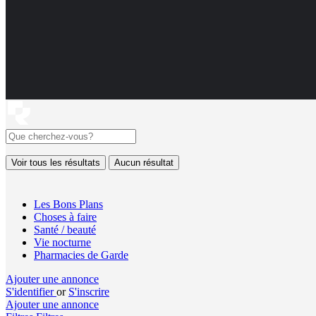
Voir tous les résultats
Aucun résultat
Les Bons Plans
Choses à faire
Santé / beauté
Vie nocturne
Pharmacies de Garde
Ajouter une annonce
S'identifier
or
S'inscrire
Ajouter une annonce