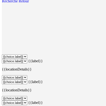
Recherche
Retour
{{label}}
{{locationDetails}}
{{label}}
{{locationDetails}}
{{label}}